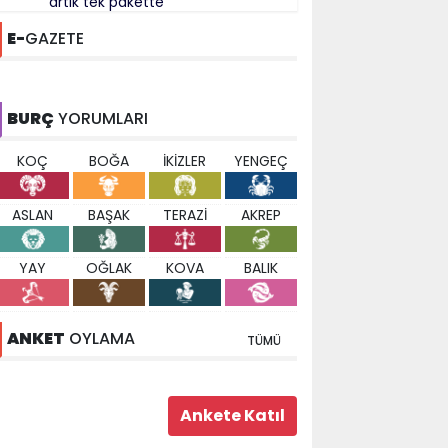
artık tek pakette
E-
GAZETE
BURÇ
YORUMLARI
KOÇ
BOĞA
İKİZLER
YENGEÇ
ASLAN
BAŞAK
TERAZİ
AKREP
YAY
OĞLAK
KOVA
BALIK
ANKET
OYLAMA
TÜMÜ