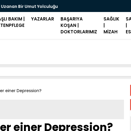
 Uzanan Bir Umut Yolculuğu
Merz: "Hast
ŞLI BAKIM |
YAZARLAR
BAŞARIYA
SAĞLIK
SA
LTENPFLEGE
KOŞAN |
|
|
DOKTORLARIMIZ
MİZAH
ES
er einer Depression?
er einer Depression?