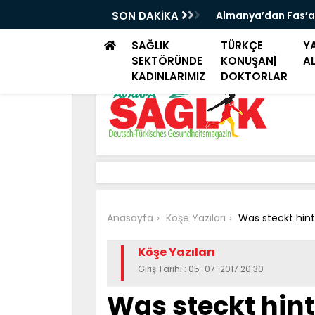
iye seyahatlerinde aile ziyareti ve tatil
SON DAKİKA
Almanya’dan Fas’a
SAĞLIK
TÜRKÇE
YA
SEKTÖRÜNDE
KONUŞAN|
A
KADINLARIMIZ
DOKTORLAR
Anasayfa
Köşe Yazıları
Was steckt hint
Köşe Yazıları
Giriş Tarihi : 05-07-2017 20:30
Was steckt hint