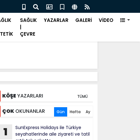
alık nedeniyle işe devamsızlık önemli bir sorun"
Bah
ĞLIK
SAĞLIK
YAZARLAR
GALERİ
VİDEO
|
TETİK
ÇEVRE
KÖŞE
YAZARLARI
TÜMÜ
ÇOK
OKUNANLAR
Gün
Hafta
Ay
SunExpress Holidays ile Türkiye
1
seyahatlerinde aile ziyareti ve tatil