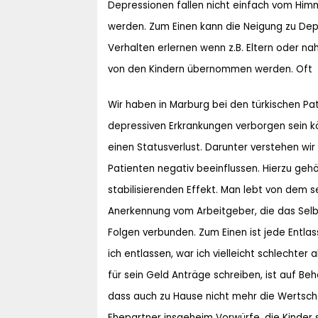
Depressionen fallen nicht einfach vom Himm
werden. Zum Einen kann die Neigung zu Dep
Verhalten erlernen wenn z.B. Eltern oder 
von den Kindern übernommen werden. Oft t
Wir haben in Marburg bei den türkischen Pat
depressiven Erkrankungen verborgen sein 
einen Statusverlust. Darunter verstehen wi
Patienten negativ beeinflussen. Hierzu gehör
stabilisierenden Effekt. Man lebt von dem s
Anerkennung vom Arbeitgeber, die das Selbst
Folgen verbunden. Zum Einen ist jede Entla
ich entlassen, war ich vielleicht schlecht
für sein Geld Anträge schreiben, ist auf Be
dass auch zu Hause nicht mehr die Wertschä
Ehepartner insgeheim Vorwürfe, die Kinder si