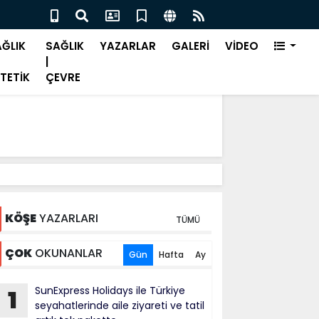
alık nedeniyle işe devamsızlık önemli bir sorun"
Bah
ĞLIK
SAĞLIK
YAZARLAR
GALERİ
VİDEO
|
TETİK
ÇEVRE
KÖŞE
YAZARLARI
TÜMÜ
ÇOK
OKUNANLAR
Gün
Hafta
Ay
SunExpress Holidays ile Türkiye
1
seyahatlerinde aile ziyareti ve tatil