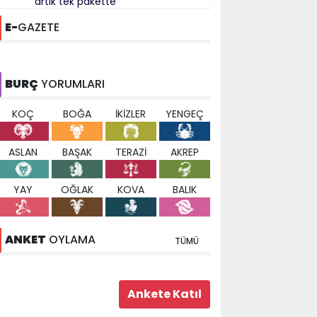
artık tek pakette
E-
GAZETE
BURÇ
YORUMLARI
KOÇ
BOĞA
İKİZLER
YENGEÇ
ASLAN
BAŞAK
TERAZİ
AKREP
YAY
OĞLAK
KOVA
BALIK
ANKET
OYLAMA
TÜMÜ