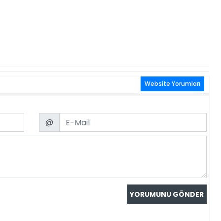
Website Yorumları
Email
@