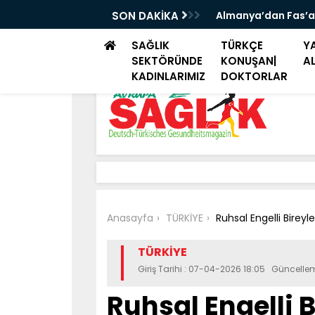
iye seyahatlerinde aile ziyareti ve tatil
SON DAKİKA
Almanya’dan Fas’a
SAĞLIK
TÜRKÇE
YA
SEKTÖRÜNDE
KONUŞAN|
A
KADINLARIMIZ
DOKTORLAR
Anasayfa
TÜRKİYE
Ruhsal Engelli Bireyl
TÜRKİYE
Giriş Tarihi : 07-04-2026 18:05 Güncelle
Ruhsal Engelli 