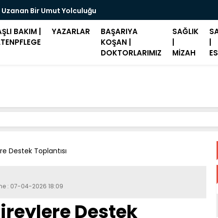
 Uzanan Bir Umut Yolculuğu
Merz: "Hast
ŞLI BAKIM |
YAZARLAR
BAŞARIYA
SAĞLIK
SA
LTENPFLEGE
KOŞAN |
|
|
DOKTORLARIMIZ
MİZAH
ES
ere Destek Toplantısı
me : 07-04-2026 18:09
Bireylere Destek