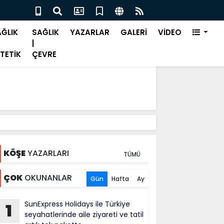
alık nedeniyle işe devamsızlık önemli bir sorun"
Bah
ĞLIK
SAĞLIK
YAZARLAR
GALERİ
VİDEO
|
TETİK
ÇEVRE
KÖŞE
YAZARLARI
TÜMÜ
ÇOK
OKUNANLAR
Gün
Hafta
Ay
SunExpress Holidays ile Türkiye
1
seyahatlerinde aile ziyareti ve tatil