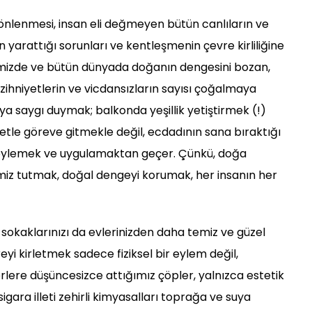
nlenmesi, insan eli değmeyen bütün canlıların ve
yarattığı sorunları ve kentleşmenin çevre kirliliğine
lkemizde ve bütün dünyada doğanın dengesini bozan,
hniyetlerin ve vicdansızların sayısı çoğalmaya
a saygı duymak; balkonda yeşillik yetiştirmek (!)
etle göreve gitmekle değil, ecdadının sana bıraktığı
ı söylemek ve uygulamaktan geçer. Çünkü, doğa
iz tutmak, doğal dengeyi korumak, her insanın her
, sokaklarınızı da evlerinizden daha temiz ve güzel
 kirletmek sadece fiziksel bir eylem değil,
rlere düşüncesizce attığımız çöpler, yalnızca estetik
igara illeti zehirli kimyasalları toprağa ve suya