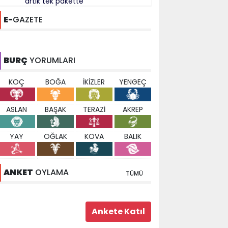
artık tek pakette
E-
GAZETE
BURÇ
YORUMLARI
KOÇ
BOĞA
İKİZLER
YENGEÇ
ASLAN
BAŞAK
TERAZİ
AKREP
YAY
OĞLAK
KOVA
BALIK
ANKET
OYLAMA
TÜMÜ