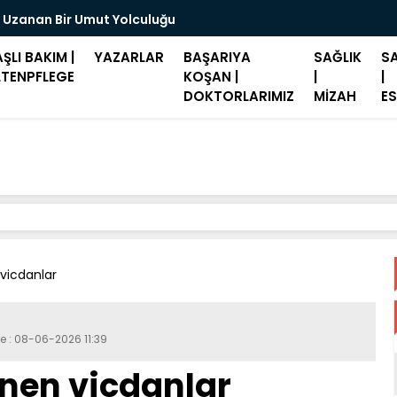
 Uzanan Bir Umut Yolculuğu
Merz: "Hast
ŞLI BAKIM |
YAZARLAR
BAŞARIYA
SAĞLIK
SA
LTENPFLEGE
KOŞAN |
|
|
DOKTORLARIMIZ
MİZAH
ES
n vicdanlar
e : 08-06-2026 11:39
lenen vicdanlar