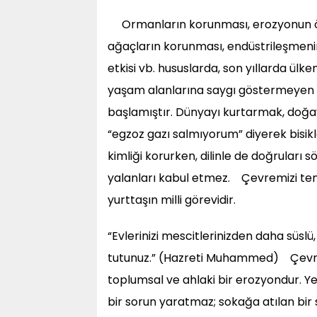
Ormanların korunması, erozyonun ö
ağaçların korunması, endüstrileşmenin 
etkisi vb. hususlarda, son yıllarda ü
yaşam alanlarına saygı göstermeyen zi
başlamıştır. Dünyayı kurtarmak, doğay
“egzoz gazı salmıyorum” diyerek bisikl
kimliği korurken, dilinle de doğrular
yalanları kabul etmez. Çevremizi tem
yurttaşın milli görevidir.
“Evlerinizi mescitlerinizden daha süslü
tutunuz.” (Hazreti Muhammed) Çevreyi
toplumsal ve ahlaki bir erozyondur. Ye
bir sorun yaratmaz; sokağa atılan bir s