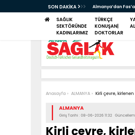
iye seyahatlerinde aile ziyareti ve tatil
SON DAKİKA
Almanya’dan Fas’a
SAĞLIK
TÜRKÇE
YA
SEKTÖRÜNDE
KONUŞAN|
A
KADINLARIMIZ
DOKTORLAR
Anasayfa
ALMANYA
Kirli çevre, kirlene
ALMANYA
Giriş Tarihi : 08-06-2026 11:32 Güncellem
Kirli çevre, kir