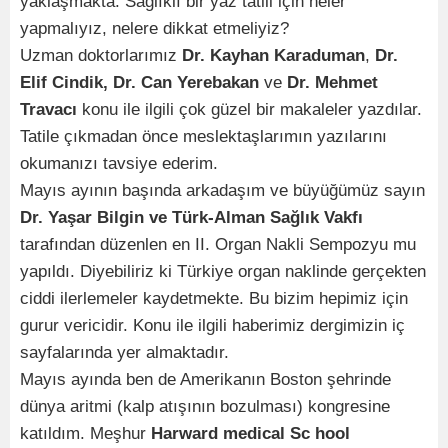
yaklaşmakta. Sağlıklı bir yaz tatili için neler
yapmalıyız, nelere dikkat etmeliyiz?
Uzman doktorlarımız
Dr. Kayhan Karaduman
,
Dr.
Elif Cindik, Dr. Can Yerebakan
ve
Dr. Mehmet
Travacı
konu ile ilgili çok güzel bir makaleler yazdılar.
Tatile çıkmadan önce meslektaşlarımın yazılarını
okumanızı tavsiye ederim.
Mayıs ayının başında arkadaşım ve büyüğümüz sayın
Dr. Yaşar Bilgin ve Türk-Alman Sağlık Vakfı
tarafından düzenlen en II. Organ Nakli Sempozyu mu
yapıldı. Diyebiliriz ki Türkiye organ naklinde gerçekten
ciddi ilerlemeler kaydetmekte. Bu bizim hepimiz için
gurur vericidir. Konu ile ilgili haberimiz dergimizin iç
sayfalarında yer almaktadır.
Mayıs ayında ben de Amerikanın Boston şehrinde
dünya aritmi (kalp atışının bozulması) kongresine
katıldım. Meşhur
Harward medical Sc hool