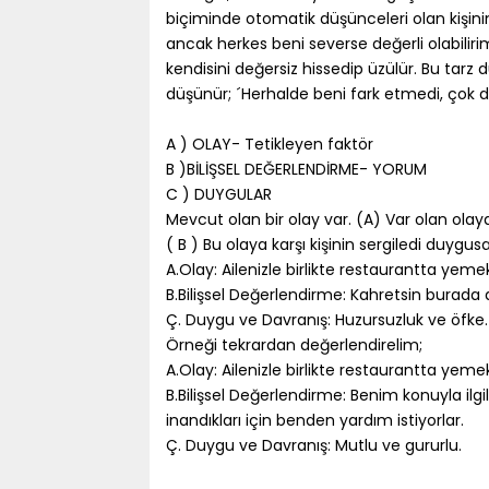
biçiminde otomatik düşünceleri olan kişinin
ancak herkes beni severse değerli olabiliri
kendisini değersiz hissedip üzülür. Bu tarz
düşünür; ´Herhalde beni fark etmedi, çok da
A ) OLAY- Tetikleyen faktör
B )BİLİŞSEL DEĞERLENDİRME- YORUM
C ) DUYGULAR
Mevcut olan bir olay var. (A) Var olan olay
( B ) Bu olaya karşı kişinin sergiledi duygus
A.Olay: Ailenizle birlikte restaurantta yemek
B.Bilişsel Değerlendirme: Kahretsin burada 
Ç. Duygu ve Davranış: Huzursuzluk ve öfke.
Örneği tekrardan değerlendirelim;
A.Olay: Ailenizle birlikte restaurantta yemek
B.Bilişsel Değerlendirme: Benim konuyla il
inandıkları için benden yardım istiyorlar.
Ç. Duygu ve Davranış: Mutlu ve gururlu.