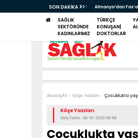
iye seyahatlerinde aile ziyareti ve tatil
SON DAKİKA
Almanya’dan Fas’a
SAĞLIK
TÜRKÇE
YA
SEKTÖRÜNDE
KONUŞAN|
A
KADINLARIMIZ
DOKTORLAR
Anasayfa
Köşe Yazıları
Çocuklukta yaşa
Köşe Yazıları
Giriş Tarihi : 06-01-2020 08:49
Çocuklukta yaş