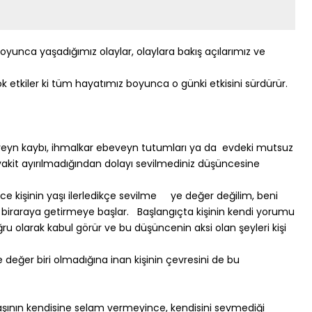
unca yaşadığımız olaylar, olaylara bakış açılarımız ve
ok etkiler ki tüm hayatımız boyunca o günki etkisini sürdürür.
eyn kaybı, ihmalkar ebeveyn tutumları ya da evdeki mutsuz
akit ayırılmadığından dolayı sevilmediniz düşüncesine
nce kişinin yaşı ilerledikçe sevilme ye değer değilim, beni
ri biraraya getirmeye başlar. Başlangıçta kişinin kendi yorumu
ru olarak kabul görür ve bu düşüncenin aksi olan şeyleri kişi
değer biri olmadığına inan kişinin çevresini de bu
ının kendisine selam vermeyince, kendisini sevmediği