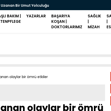
 Uzanan Bir Umut Yolculuğu
Merz: "Hast
ŞLI BAKIM |
YAZARLAR
BAŞARIYA
SAĞLIK
SA
LTENPFLEGE
KOŞAN |
|
|
DOKTORLARIMIZ
MİZAH
ES
nan olaylar bir ömrü etkiler
anan olaylar bir ömrü