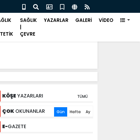
alık nedeniyle işe devamsızlık önemli bir sorun"
Bah
ĞLIK
SAĞLIK
YAZARLAR
GALERİ
VİDEO
|
TETİK
ÇEVRE
KÖŞE
YAZARLARI
TÜMÜ
ÇOK
OKUNANLAR
Gün
Hafta
Ay
E-
GAZETE