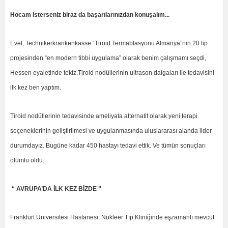
Hocam isterseniz biraz da başarılarınızdan konuşalım...
Evet, Technikerkrankenkasse “Tiroid Termablasyonu Almanya”nın 20 tip
projesinden “en modern tibbi uygulama” olarak benim çalışmamı seçdi,
Hessen eyaletinde tekiz.Tiroid nodüllerinin ultrason dalgaları ile tedavisini
ilk kez ben yaptım.
Tiroid nodüllerinin tedavisinde ameliyata alternatif olarak yeni terapi
seçeneklerinin geliştirilmesi ve uygulanmasında uluslararası alanda lider
durumdayız. Bugüne kadar 450 hastayı tedavi ettik. Ve tümün sonuçları
olumlu oldu.
“ AVRUPA’DA İLK KEZ BİZDE ”
Frankfurt Üniversitesi Hastanesi Nükleer Tıp Kliniğinde eşzamanlı mevcut