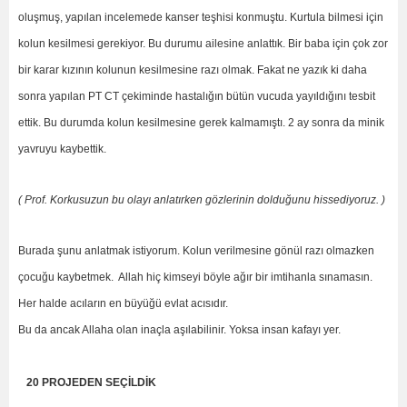
oluşmuş, yapılan incelemede kanser teşhisi konmuştu. Kurtula bilmesi için
kolun kesilmesi gerekiyor. Bu durumu ailesine anlattık. Bir baba için çok zor
bir karar kızının kolunun kesilmesine razı olmak. Fakat ne yazık ki daha
sonra yapılan PT CT çekiminde hastalığın bütün vucuda yayıldığını tesbit
ettik. Bu durumda kolun kesilmesine gerek kalmamıştı. 2 ay sonra da minik
yavruyu kaybettik.
( Prof. Korkusuzun bu olayı anlatırken gözlerinin dolduğunu hissediyoruz. )
Burada şunu anlatmak istiyorum. Kolun verilmesine gönül razı olmazken
çocuğu kaybetmek. Allah hiç kimseyi böyle ağır bir imtihanla sınamasın.
Her halde acıların en büyüğü evlat acısıdır.
Bu da ancak Allaha olan inaçla aşılabilinir. Yoksa insan kafayı yer.
20 PROJEDEN SEÇİLDİK