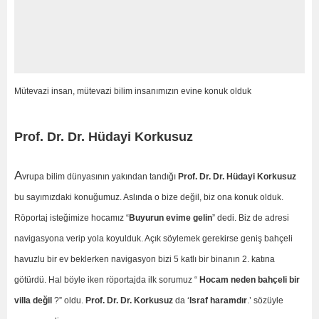
Mütevazi insan, mütevazi bilim insanımızın evine konuk olduk
Prof. Dr. Dr. Hüdayi Korkusuz
A
vrupa bilim dünyasının yakından tandığı
Prof. Dr. Dr. Hüdayi Korkusuz
bu sayımızdaki konuğumuz. Aslında o bize değil, biz ona konuk olduk.
Röportaj isteğimize hocamız “
Buyurun evime gelin
” dedi. Biz de adresi
navigasyona verip yola koyulduk. Açık söylemek gerekirse geniş bahçeli
havuzlu bir ev beklerken navigasyon bizi 5 katlı bir binanın 2. katına
götürdü. Hal böyle iken röportajda ilk sorumuz “
Hocam neden bahçeli bir
villa değil
?” oldu.
Prof. Dr. Dr. Korkusuz
da ‘
Israf haramdır
.’ sözüyle