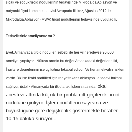
sıcak ve soğuk tiroid nodüllerinin tedavisinde Mikrodalga Ablasyon ve
radyoaktif iyot kombine tedavisi Avrupada ilk kez, Ağustos 2012de
Mikrodalga Ablasyon (MWA) tiroid nodüllerinin tedavisinde uyguladık.
Tedavileriniz ameliyatsız mı ?
Evet. Almanyada tiroid nodülleri sebebi ile her yıl neredeyse 90.000
ameliyat yapılıyor . Nüfusa oranla bu değer Amerikadaki değerlerin iki,
İngiltere değerlerinin ise üç katına tekabül ediyor. Ve her ameliyatın riskleri
vardır. Biz ise tiroid nodülleri için radyofrekans ablasyon ile tedavi imkanı
lokal
sağlıyor, üstelik Almanyada bir ilk olarak. İşlem sırasında
anestezi altında küçük bir probla cilt geçilerek tiroid
nodülüne giriliyor. İşlem nodüllerin sayısına ve
büyüklüğüne göre değişkenlik göstermekle beraber
10-15 dakika sürüyor...