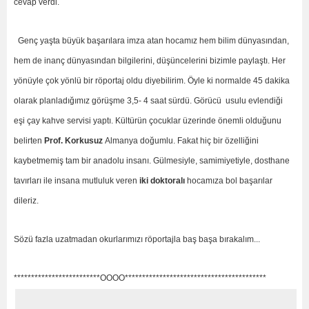
cevap verdi.
Genç yaşta büyük başarılara imza atan hocamız hem bilim dünyasından,
hem de inanç dünyasından bilgilerini, düşüncelerini bizimle paylaştı. Her
yönüyle çok yönlü bir röportaj oldu diyebilirim. Öyle ki normalde 45 dakika
olarak planladığımız görüşme 3,5- 4 saat sürdü. Görücü usulu evlendiği
eşi çay kahve servisi yaptı. Kültürün çocuklar üzerinde önemli olduğunu
belirten
Prof. Korkusuz
Almanya doğumlu. Fakat hiç bir özelliğini
kaybetmemiş tam bir anadolu insanı. Gülmesiyle, samimiyetiyle, dosthane
tavırları ile insana mutluluk veren 
iki doktoralı
 hocamıza bol başarılar
dileriz.
Sözü fazla uzatmadan okurlarımızı röportajla baş başa bırakalım...
*************************OOOO*****************************************