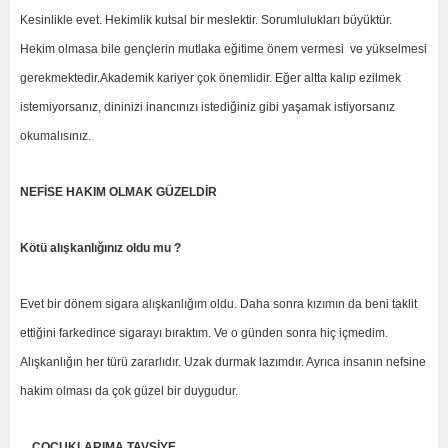
Kesinlikle evet. Hekimlik kutsal bir meslektir. Sorumlulukları büyüktür.
Hekim olmasa bile gençlerin mutlaka eğitime önem vermesi ve yükselmesi
gerekmektedir.Akademik kariyer çok önemlidir. Eğer altta kalıp ezilmek
istemiyorsanız, dininizi inancınızı istediğiniz gibi yaşamak istiyorsanız
okumalısınız.
NEFİSE HAKIM OLMAK GÜZELDİR
Kötü alışkanlığınız oldu mu ?
Evet bir dönem sigara alışkanlığım oldu. Daha sonra kızımın da beni taklit
ettiğini farkedince sigarayı bıraktım. Ve o günden sonra hiç içmedim.
Alışkanlığın her türü zararlıdır. Uzak durmak lazımdır. Ayrıca insanın nefsine
hakim olması da çok güzel bir duygudur.
ÇOCUKLARIMA TAVSİYE