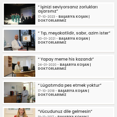
“ İşinizi seviyorsanız zorlukları
aşarsınız”
17-10-2023 -
BAŞARIYA KOŞAN |
DOKTORLARIMIZ
“ Tıp, meşakatlidir, sabır, azim ister”
30-01-2021 -
BAŞARIYA KOŞAN |
DOKTORLARIMIZ
“ Yapay meme his kazandı”
24-01-2020 -
BAŞARIYA KOŞAN |
DOKTORLARIMIZ
“ Lügatımda pes etmek yoktur”
17-10-2018 -
BAŞARIYA KOŞAN |
DOKTORLARIMIZ
“Vücudunuz dile gelmesin”
31-12-2017 -
BAŞARIYA KOŞAN |