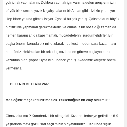
çok itinalı yapmalarını. Doktora yapmak için yanıma gelen gençlerimizin
büyük bir kısmı ne yazık ki çalışmalarını bir Alman gibi titizlikle yapmıyor.
Hep idare yoluna gitmek istiyor. Oysa ki bu çok yanlış. Çalışmalarını büyük
bir titizlikle yapmaları gerekmektedir. Ve olumsuz bir not aldığı zaman da
hemen karamsarlığa kapılmamalı, mücadelelerini sürdürmelidirler. Bir
başka önemli konuda biz millet olarak hep kestirmeden para kazanmayı
hedefleriz. Hekim olan bir arkadaşımız hemen göreve başlayıp para
kazanma planı yapar. Oysa ki bu bence yanlış. Akademik kariyere önem
vermeliyiz.
BETERİN BETERİN VAR
Mesleğiniz meşekatli bir meslek. Etkilendiğiniz bir olay oldu mu ?
Olmaz olur mu ? Karadenizli bir aile geldi. Kızlarını tedaviye getirdiler. 8-9
yaşlarında mavi gözlü sarı saçlı minik bir yavrumuzdu. Kolunda şişlik