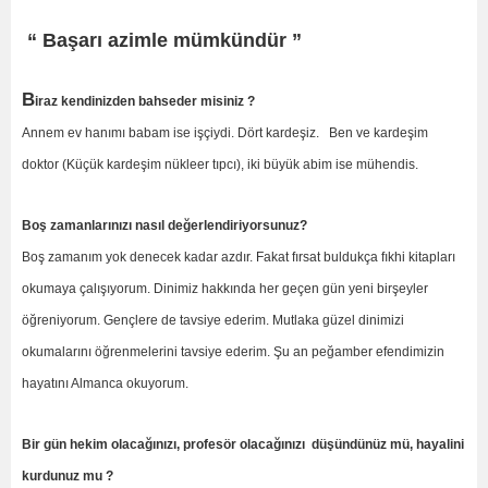
“ Başarı azimle mümkündür ”
B
iraz kendinizden bahseder misiniz ?
Annem ev hanımı babam ise işçiydi. Dört kardeşiz. Ben ve kardeşim
doktor (Küçük kardeşim nükleer tıpcı), iki büyük abim ise mühendis.
Boş zamanlarınızı nasıl değerlendiriyorsunuz?
Boş zamanım yok denecek kadar azdır. Fakat fırsat buldukça fıkhi kitapları
okumaya çalışıyorum. Dinimiz hakkında her geçen gün yeni birşeyler
öğreniyorum. Gençlere de tavsiye ederim. Mutlaka güzel dinimizi
okumalarını öğrenmelerini tavsiye ederim. Şu an peğamber efendimizin
hayatını Almanca okuyorum.
Bir gün hekim olacağınızı, profesör olacağınızı düşündünüz mü, hayalini
kurdunuz mu ?