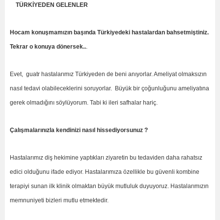
TÜRKİYEDEN GELENLER
Hocam konuşmamızın başında Türkiyedeki hastalardan bahsetmiştiniz.
Tekrar o konuya dönersek..
.
Evet, guatr hastalarımız Türkiyeden de beni anıyorlar. Ameliyat olmaksızın
nasıl tedavi olabileceklerini soruyorlar. Büyük bir çoğunluğunu ameliyatına
gerek olmadığını söylüyorum. Tabi ki ileri safhalar hariç.
Çalışmalarınızla kendinizi nasıl hissediyorsunuz ?
Hastalarımız diş hekimine yaptıkları ziyaretin bu tedaviden daha rahatsız
edici olduğunu ifade ediyor. Hastalarımıza özellikle bu güvenli kombine
terapiyi sunan ilk klinik olmaktan büyük mutluluk duyuyoruz. Hastalarımızın
memnuniyeti bizleri mutlu etmektedir.