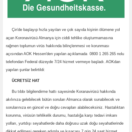
Çin'de başlayıp hızla yayılan ve çok sayıda kişinin ölümene yol
açan
Koronavirüsü Almanya için ciddi tehlike oluşturmamasına
rağmen toplumun virüs hakkında bilinçlenmesi ve korunması
açısından AOK Hessen'den yapılan açıklamada
0800 1 265 265 nolu
telefondan Federal düzeyde 7/24 hizmet vermeye başladı. AOKdan
yapılan şunlar belirtildi:
ÜCRETSİZ HAT
 Bu tıbbı bilgilendirme hattı sayesinde Koranavirüsü hakkında
akılınıza gelebilecek bütün soruları Almanca olarak sunabilecek ve
sorularınıza en güncel ve doğru cevapları alabileceksiniz. Hastalıktan
korunma, virüsün tehlikelik durumu, hastalığa karşı tedavi imkanı
yolları, yurtdışı seyahatlerde daha doğrusu uzak doğu seyahatlerinde
dikkat edilmesi gereken adımla ve kısacası 7 gün 24 saat hizmet