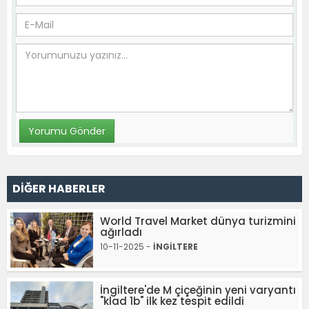
DİĞER HABERLER
World Travel Market dünya turizmini
ağırladı
10-11-2025 -
İNGİLTERE
İngiltere'de M çiçeğinin yeni varyantı
"klad 1b" ilk kez tespit edildi