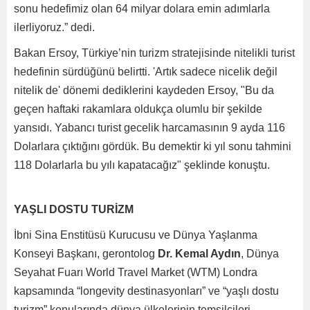
sonu hedefimiz olan 64 milyar dolara emin adımlarla
ilerliyoruz.” dedi.
Bakan Ersoy, Türkiye’nin turizm stratejisinde nitelikli turist
hedefinin sürdüğünü belirtti. 'Artık sadece nicelik değil
nitelik de' dönemi dediklerini kaydeden Ersoy, "Bu da
geçen haftaki rakamlara oldukça olumlu bir şekilde
yansıdı. Yabancı turist gecelik harcamasının 9 ayda 116
Dolarlara çıktığını gördük. Bu demektir ki yıl sonu tahmini
118 Dolarlarla bu yılı kapatacağız" şeklinde konuştu.
YAŞLI DOSTU TURİZM
İbni Sina Enstitüsü Kurucusu ve Dünya Yaşlanma
Konseyi Başkanı, gerontolog
Dr. Kemal Aydın
, Dünya
Seyahat Fuarı World Travel Market (WTM) Londra
kapsamında “longevity destinasyonları” ve “yaşlı dostu
turizm” konularında dünya ülkelerinin temsilcileri,