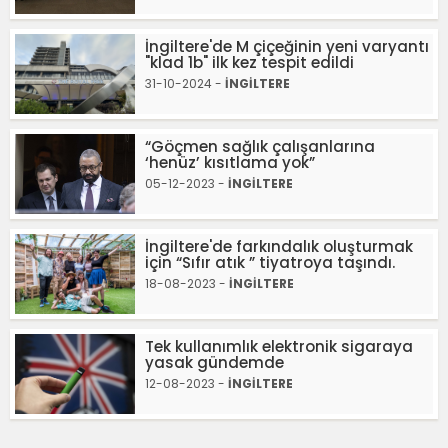
İngiltere'de M çiçeğinin yeni varyantı
"klad 1b" ilk kez tespit edildi
31-10-2024 -
İNGİLTERE
“Göçmen sağlık çalışanlarına
‘henüz’ kısıtlama yok”
05-12-2023 -
İNGİLTERE
İngiltere'de farkındalık oluşturmak
için “Sıfır atık ” tiyatroya taşındı.
18-08-2023 -
İNGİLTERE
Tek kullanımlık elektronik sigaraya
yasak gündemde
12-08-2023 -
İNGİLTERE