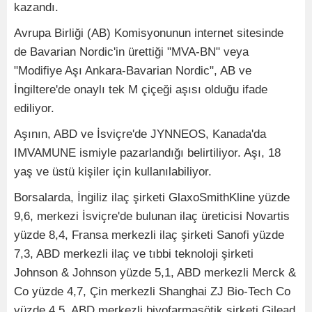
kazandı.
Avrupa Birliği (AB) Komisyonunun internet sitesinde
de Bavarian Nordic'in ürettiği "MVA-BN" veya
"Modifiye Aşı Ankara-Bavarian Nordic", AB ve
İngiltere'de onaylı tek M çiçeği aşısı olduğu ifade
ediliyor.
Aşının, ABD ve İsviçre'de JYNNEOS, Kanada'da
IMVAMUNE ismiyle pazarlandığı belirtiliyor. Aşı, 18
yaş ve üstü kişiler için kullanılabiliyor.
Borsalarda, İngiliz ilaç şirketi GlaxoSmithKline yüzde
9,6, merkezi İsviçre'de bulunan ilaç üreticisi Novartis
yüzde 8,4, Fransa merkezli ilaç şirketi Sanofi yüzde
7,3, ABD merkezli ilaç ve tıbbi teknoloji şirketi
Johnson & Johnson yüzde 5,1, ABD merkezli Merck &
Co yüzde 4,7, Çin merkezli Shanghai ZJ Bio-Tech Co
yüzde 4,5, ABD merkezli biyofarmasötik şirketi Gilead