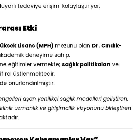
duyarlı tedaviye erişimi kolaylaştırıyor.
rarası Etki
Yüksek Lisans (MPH)
mezunu olan
Dr. Cındık-
 ve akademik deneyime sahip.
rine eğitimler vermekte;
sağlık politikaları
ve
f rol üstlenmektedir.
 de onurlandırılmıştır.
engelleri aşan yenilikçi sağlık modelleri geliştiren,
 klinik uzmanlık ve girişimcilik vizyonunu birleştiren
ktadır.
ünmeyen Kahramanlar Var”