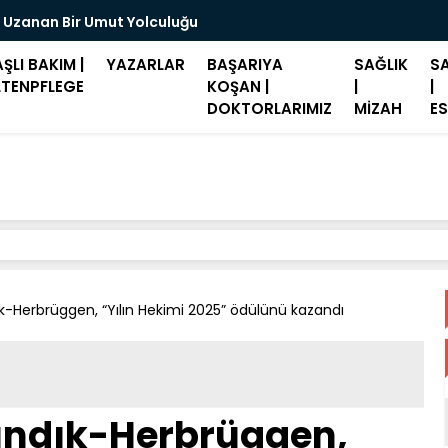
 Uzanan Bir Umut Yolculuğu
Merz: "Hast
ŞLI BAKIM |
YAZARLAR
BAŞARIYA
SAĞLIK
SA
LTENPFLEGE
KOŞAN |
|
|
DOKTORLARIMIZ
MİZAH
ES
ık-Herbrüggen, “Yılın Hekimi 2025” ödülünü kazandı
Cındık-Herbrüggen,