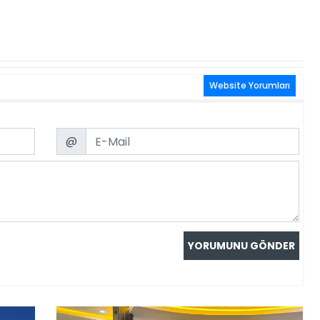
Website Yorumları
Email
@