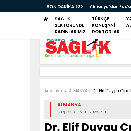
iye seyahatlerinde aile ziyareti ve tatil
SON DAKİKA
Almanya’dan Fas’a
SAĞLIK
TÜRKÇE
YA
SEKTÖRÜNDE
KONUŞAN|
A
KADINLARIMIZ
DOKTORLAR
Anasayfa
ALMANYA
Dr. Elif Duygu Cınd
ALMANYA
Giriş Tarihi : 16-10-2025 16:11
Dr. Elif Duygu 