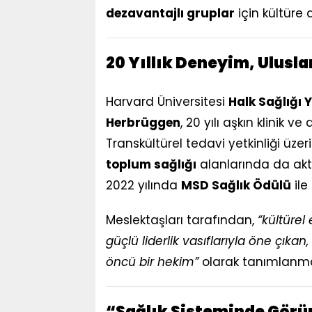
dezavantajlı gruplar
için kültüre 
20 Yıllık Deneyim, Ulusla
Harvard Üniversitesi
Halk Sağlığı 
Herbrüggen
, 20 yılı aşkın klinik
Transkültürel tedavi yetkinliği üze
toplum sağlığı
alanlarında da akti
2022 yılında
MSD Sağlık Ödülü
ile
Meslektaşları tarafından,
“kültürel 
güçlü liderlik vasıflarıyla öne çıkan,
öncü bir hekim”
olarak tanımlanma
“Sağlık Sisteminde Gör