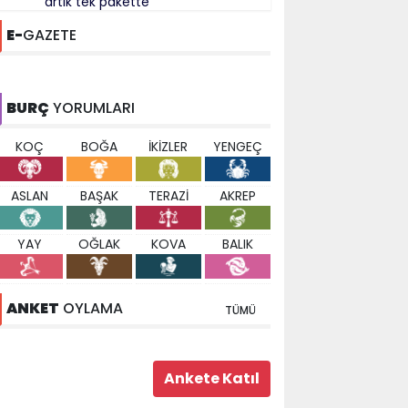
artık tek pakette
E-
GAZETE
BURÇ
YORUMLARI
KOÇ
BOĞA
İKİZLER
YENGEÇ
ASLAN
BAŞAK
TERAZİ
AKREP
YAY
OĞLAK
KOVA
BALIK
ANKET
OYLAMA
TÜMÜ