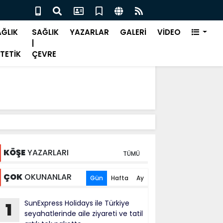
alık nedeniyle işe devamsızlık önemli bir sorun"
Bah
ĞLIK
SAĞLIK
YAZARLAR
GALERİ
VİDEO
|
TETİK
ÇEVRE
KÖŞE
YAZARLARI
TÜMÜ
ÇOK
OKUNANLAR
Gün
Hafta
Ay
SunExpress Holidays ile Türkiye
1
seyahatlerinde aile ziyareti ve tatil