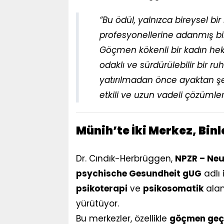
“Bu ödül, yalnızca bireysel bi
profesyonellerine adanmış bi
Göçmen kökenli bir kadın heki
odaklı ve sürdürülebilir bir ru
yatırılmadan önce ayaktan şek
etkili ve uzun vadeli çözümler
Münih’te İki Merkez, Bin
Dr. Cındık-Herbrüggen,
NPZR – Neu
psychische Gesundheit gUG
adlı 
psikoterapi
ve
psikosomatik
alan
yürütüyor.
Bu merkezler, özellikle
göçmen geçm