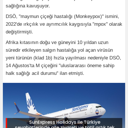
sağlığına kavuşuyor.
DSÖ, "maymun çiçeği hastalığı (Monkeypox)" ismini,
2022'de ırkçılık ve ayrımcılık kaygısıyla "mpox" olarak
değiştirmişti.
Afrika kıtasının doğu ve güneyini 10 yıldan uzun
süredir etkileyen salgın hastalığa yol açan virüsün
yeni türünün (klad 1b) hızla yayılması nedeniyle DSÖ,
14 Ağustos'ta M çiçeğini "uluslararası öneme sahip
halk sağlığı acil durumu" ilan etmişti.
SunExpress Holidays ile Türkiye
seyahatlerinde aile ziyareti ve tatil artık tek