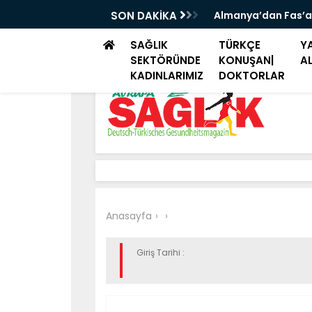
iye seyahatlerinde aile ziyareti ve tatil
SON DAKİKA
Almanya’dan Fas’a
SAĞLIK
TÜRKÇE
YA
SEKTÖRÜNDE
KONUŞAN|
A
KADINLARIMIZ
DOKTORLAR
Anasayfa
Giriş Tarihi :