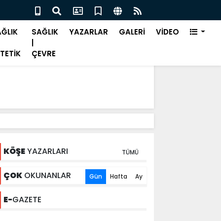
alık nedeniyle işe devamsızlık önemli bir sorun"
Bah
ĞLIK
SAĞLIK
YAZARLAR
GALERİ
VİDEO
|
TETİK
ÇEVRE
KÖŞE
YAZARLARI
TÜMÜ
ÇOK
OKUNANLAR
Gün
Hafta
Ay
E-
GAZETE