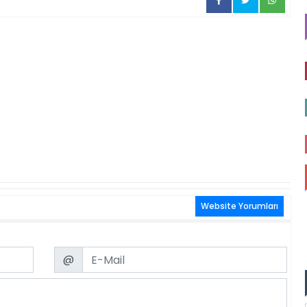
Website Yorumları
Email
@