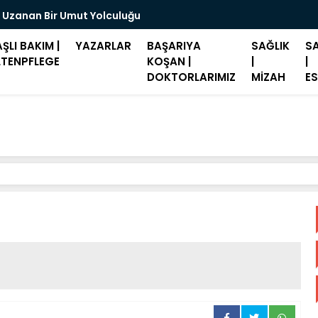
 Uzanan Bir Umut Yolculuğu
Merz: "Hast
ŞLI BAKIM |
YAZARLAR
BAŞARIYA
SAĞLIK
SA
LTENPFLEGE
KOŞAN |
|
|
DOKTORLARIMIZ
MİZAH
ES